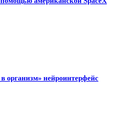
с помощью американской SpaceX
в организм» нейроинтерфейс