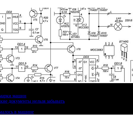
 марки машин
кие документы нельзя забывать
омалось в машине