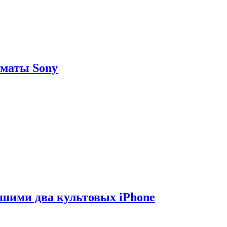
рматы Sony
вшими два культовых iPhone