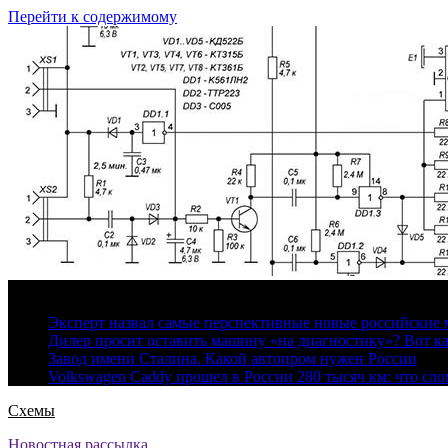
Перейти к содержимому
7 августа, 2026
Эксперт назвал самые перспективные новые российские
Дилер просит оставить машину «на диагностику»? Вот ка
Завод имени Сталина. Какой автопром нужен России
Volkswagen Caddy прошел в России 280 тысяч км: что сл
Схемы
Новостная рассылка