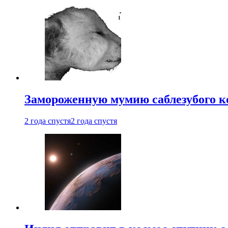
Замороженную мумию саблезубого к
2 года спустя
2 года спустя