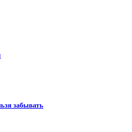
и
льзя забывать