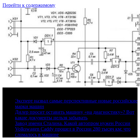
Перейти к содержимому
9 августа, 2026
Эксперт назвал самые перспективные новые российские
марки машин
Дилер просит оставить машину «на диагностику»? Вот
какие документы нельзя забывать
Завод имени Сталина. Какой автопром нужен России
Volkswagen Caddy прошел в России 280 тысяч км: что
сломалось в машине