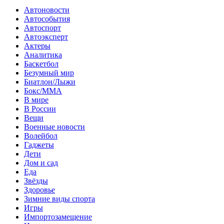
Автоновости
Автособытия
Автоспорт
Автоэксперт
Актеры
Аналитика
Баскетбол
Безумный мир
Биатлон/Лыжи
Бокс/MMA
В мире
В России
Вещи
Военные новости
Волейбол
Гаджеты
Дети
Дом и сад
Еда
Звёзды
Здоровье
Зимние виды спорта
Игры
Импортозамещение