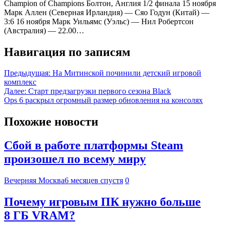
Champion of Champions Болтон, Англия 1/2 финала 15 ноября
Марк Аллен (Северная Ирландия) — Сяо Годун (Китай) —
3:6 16 ноября Марк Уильямс (Уэльс) — Нил Робертсон
(Австралия) — 22.00…
Навигация по записям
Предыдущая:
На Митинской починили детский игровой
комплекс
Далее:
Старт предзагрузки первого сезона Black
Ops 6 раскрыл огромный размер обновления на консолях
Похожие новости
Сбой в работе платформы Steam
произошел по всему миру
Вечерняя Москва
6 месяцев спустя
0
Почему игровым ПК нужно больше
8 ГБ VRAM?