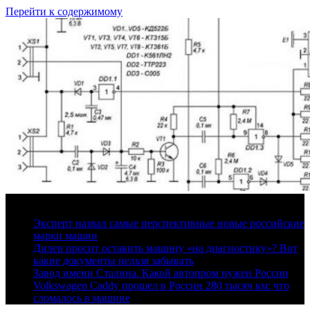
Перейти к содержимому
8 августа, 2026
Эксперт назвал самые перспективные новые российские
марки машин
Дилер просит оставить машину «на диагностику»? Вот
какие документы нельзя забывать
Завод имени Сталина. Какой автопром нужен России
Volkswagen Caddy прошел в России 280 тысяч км: что
сломалось в машине