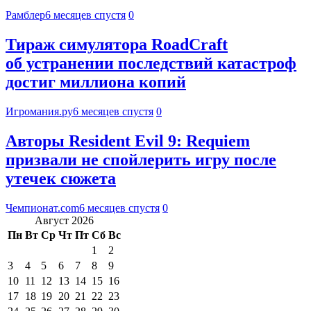
Рамблер
6 месяцев спустя
0
Тираж симулятора RoadCraft
об устранении последствий катастроф
достиг миллиона копий
Игромания.ру
6 месяцев спустя
0
Авторы Resident Evil 9: Requiem
призвали не спойлерить игру после
утечек сюжета
Чемпионат.com
6 месяцев спустя
0
Август 2026
Пн
Вт
Ср
Чт
Пт
Сб
Вс
1
2
3
4
5
6
7
8
9
10
11
12
13
14
15
16
17
18
19
20
21
22
23