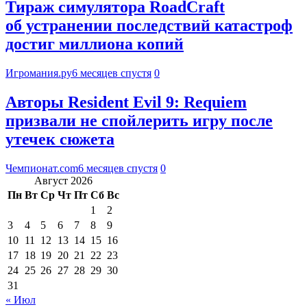
Тираж симулятора RoadCraft
об устранении последствий катастроф
достиг миллиона копий
Игромания.ру
6 месяцев спустя
0
Авторы Resident Evil 9: Requiem
призвали не спойлерить игру после
утечек сюжета
Чемпионат.com
6 месяцев спустя
0
Август 2026
Пн
Вт
Ср
Чт
Пт
Сб
Вс
1
2
3
4
5
6
7
8
9
10
11
12
13
14
15
16
17
18
19
20
21
22
23
24
25
26
27
28
29
30
31
« Июл