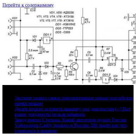
Перейти к содержимому
7 августа, 2026
Эксперт назвал самые перспективные новые российские
марки машин
Дилер просит оставить машину «на диагностику»? Вот
какие документы нельзя забывать
Завод имени Сталина. Какой автопром нужен России
Volkswagen Caddy прошел в России 280 тысяч км: что
сломалось в машине