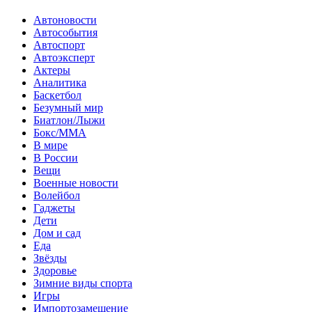
Автоновости
Автособытия
Автоспорт
Автоэксперт
Актеры
Аналитика
Баскетбол
Безумный мир
Биатлон/Лыжи
Бокс/MMA
В мире
В России
Вещи
Военные новости
Волейбол
Гаджеты
Дети
Дом и сад
Еда
Звёзды
Здоровье
Зимние виды спорта
Игры
Импортозамещение