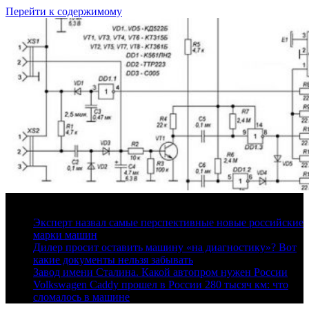
Перейти к содержимому
7 августа, 2026
Эксперт назвал самые перспективные новые российские
марки машин
Дилер просит оставить машину «на диагностику»? Вот
какие документы нельзя забывать
Завод имени Сталина. Какой автопром нужен России
Volkswagen Caddy прошел в России 280 тысяч км: что
сломалось в машине