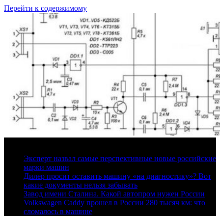
Перейти к содержимому
8 августа, 2026
Эксперт назвал самые перспективные новые российские
марки машин
Дилер просит оставить машину «на диагностику»? Вот
какие документы нельзя забывать
Завод имени Сталина. Какой автопром нужен России
Volkswagen Caddy прошел в России 280 тысяч км: что
сломалось в машине