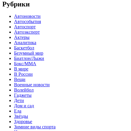
Рубрики
Автоновости
Автособытия
Автоспорт
Автоэксперт
Актеры
Аналитика
Баскетбол
Безумный мир
Биатлон/Лыжи
Бокс/MMA
В мире
В России
Вещи
Военные новости
Волейбол
Гаджеты
Дети
Дом и сад
Еда
Звёзды
Здоровье
Зимние виды спорта