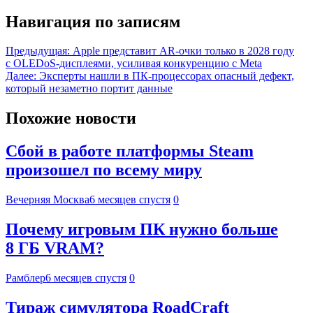
Навигация по записям
Предыдущая:
Apple представит AR-очки только в 2028 году
с OLEDoS-дисплеями, усиливая конкуренцию с Meta
Далее:
Эксперты нашли в ПК-процессорах опасный дефект,
который незаметно портит данные
Похожие новости
Сбой в работе платформы Steam
произошел по всему миру
Вечерняя Москва
6 месяцев спустя
0
Почему игровым ПК нужно больше
8 ГБ VRAM?
Рамблер
6 месяцев спустя
0
Тираж симулятора RoadCraft