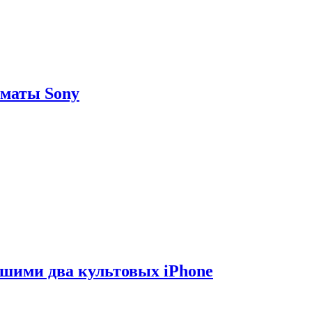
рматы Sony
вшими два культовых iPhone