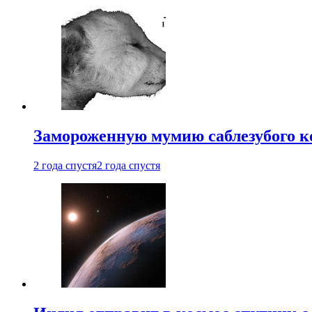
Замороженную мумию саблезубого к
2 года спустя
2 года спустя