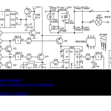
 марки машин
кие документы нельзя забывать
омалось в машине