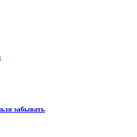
и
льзя забывать