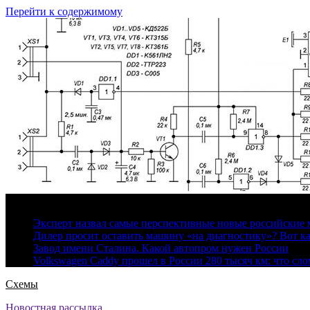
Перейти к содержимому
7 августа, 2026
Эксперт назвал самые перспективные новые российские
Дилер просит оставить машину «на диагностику»? Вот ка
Завод имени Сталина. Какой автопром нужен России
Volkswagen Caddy прошел в России 280 тысяч км: что сл
Схемы
Новостная рассылка