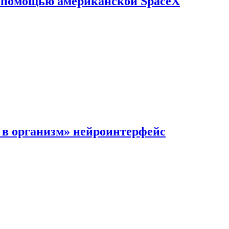
с помощью американской SpaceX
в организм» нейроинтерфейс