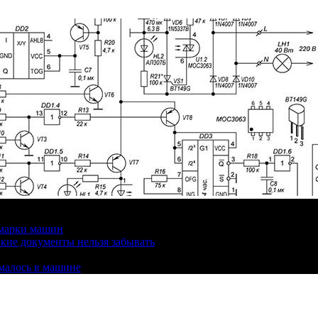
 марки машин
кие документы нельзя забывать
омалось в машине