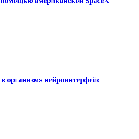
с помощью американской SpaceX
в организм» нейроинтерфейс