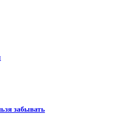
и
льзя забывать