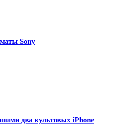
рматы Sony
вшими два культовых iPhone