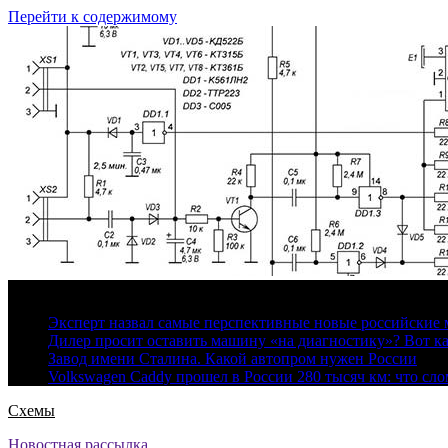
Перейти к содержимому
6 августа, 2026
Эксперт назвал самые перспективные новые российские
Дилер просит оставить машину «на диагностику»? Вот ка
Завод имени Сталина. Какой автопром нужен России
Volkswagen Caddy прошел в России 280 тысяч км: что сл
Схемы
Новостная рассылка