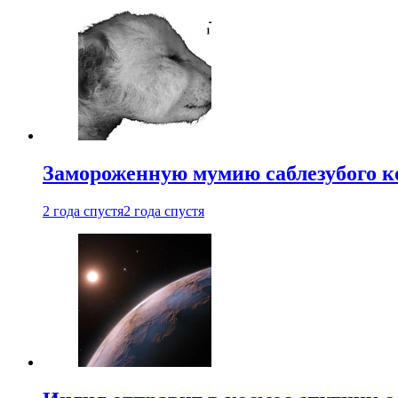
Замороженную мумию саблезубого к
2 года спустя
2 года спустя