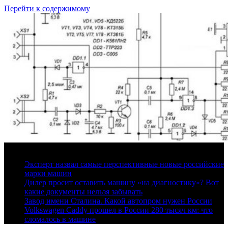
Перейти к содержимому
9 августа, 2026
Эксперт назвал самые перспективные новые российские
марки машин
Дилер просит оставить машину «на диагностику»? Вот
какие документы нельзя забывать
Завод имени Сталина. Какой автопром нужен России
Volkswagen Caddy прошел в России 280 тысяч км: что
сломалось в машине