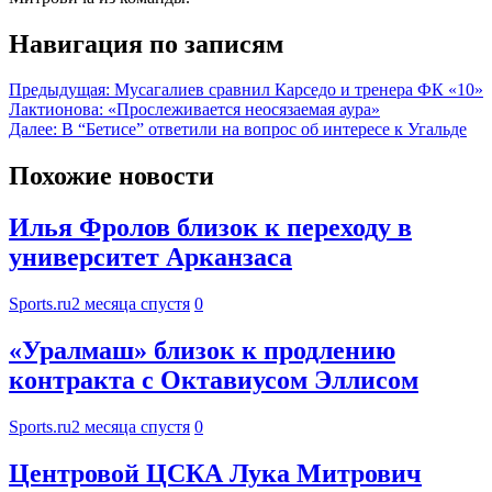
Навигация по записям
Предыдущая:
Мусагалиев сравнил Карседо и тренера ФК «10»
Лактионова: «Прослеживается неосязаемая аура»
Далее:
В “Бетисе” ответили на вопрос об интересе к Угальде
Похожие новости
Илья Фролов близок к переходу в
университет Арканзаса
Sports.ru
2 месяца спустя
0
«Уралмаш» близок к продлению
контракта с Октавиусом Эллисом
Sports.ru
2 месяца спустя
0
Центровой ЦСКА Лука Митрович