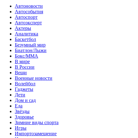
Автоновости
Автособытия
Автоспорт
Автоэксперт
Актеры
Аналитика
Баскетбол
Безумный мир
Биатлон/Лыжи
Бокс/MMA
В мире
В России
Вещи
Военные новости
Волейбол
Гаджеты
Дети
Дом и сад
Еда
Звёзды
Здоровье
Зимние виды спорта
Игры
Импортозамещение