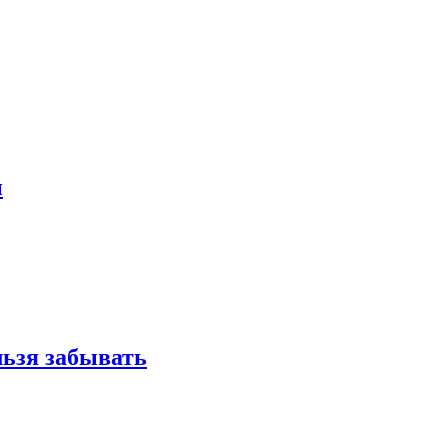
и
льзя забывать