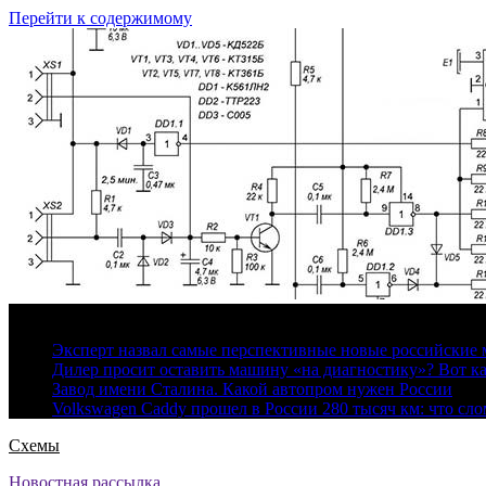
Перейти к содержимому
6 августа, 2026
Эксперт назвал самые перспективные новые российские
Дилер просит оставить машину «на диагностику»? Вот ка
Завод имени Сталина. Какой автопром нужен России
Volkswagen Caddy прошел в России 280 тысяч км: что сл
Схемы
Новостная рассылка