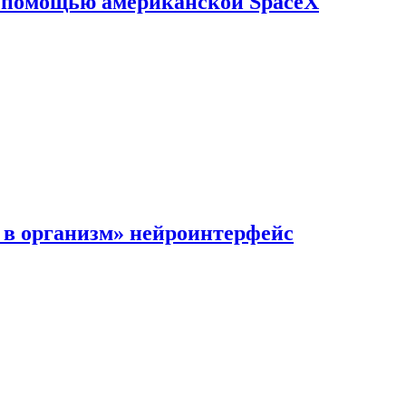
с помощью американской SpaceX
в организм» нейроинтерфейс