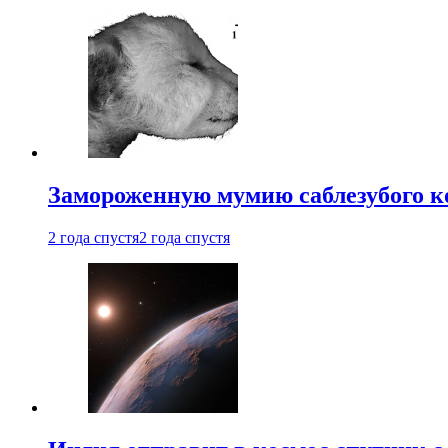
Замороженную мумию саблезубого к
2 года спустя
2 года спустя