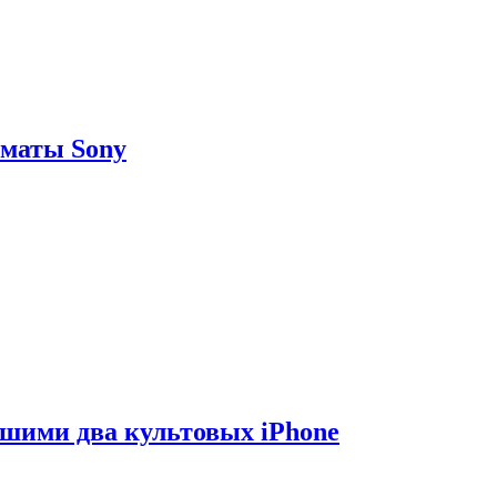
рматы Sony
вшими два культовых iPhone