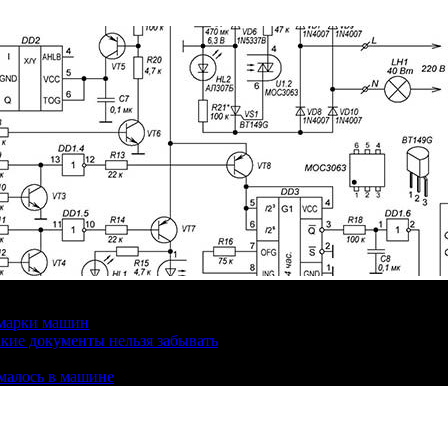
 марки машин
кие документы нельзя забывать
омалось в машине