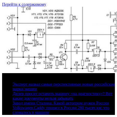
Перейти к содержимому
7 августа, 2026
Эксперт назвал самые перспективные новые российские
марки машин
Дилер просит оставить машину «на диагностику»? Вот
какие документы нельзя забывать
Завод имени Сталина. Какой автопром нужен России
Volkswagen Caddy прошел в России 280 тысяч км: что
сломалось в машине