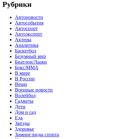
Рубрики
Автоновости
Автособытия
Автоспорт
Автоэксперт
Актеры
Аналитика
Баскетбол
Безумный мир
Биатлон/Лыжи
Бокс/MMA
В мире
В России
Вещи
Военные новости
Волейбол
Гаджеты
Дети
Дом и сад
Еда
Звёзды
Здоровье
Зимние виды спорта