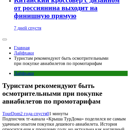
от россиянина выходит на
финишную прямую
7 дней спустя
Главная
Лайфхаки
Туристам рекомендуют быть осмотрительными
при покупке авиабилетов по промотарифам
Лайфхаки
Туристам рекомендуют быть
осмотрительными при покупке
авиабилетов по промотарифам
TourDom
2 года спустя
0
1 минуты
Подписчик тг-канала «Крыша ТурДома» поделился не самым
удачным опытом покупки дешевого авиабилета. История
относится еще к прошлому году, но актуальна как наглядный