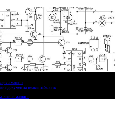
 марки машин
кие документы нельзя забывать
омалось в машине