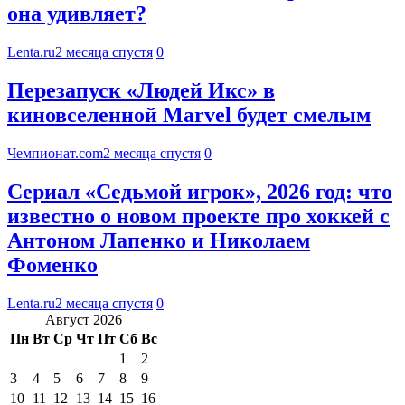
она удивляет?
Lenta.ru
2 месяца спустя
0
Перезапуск «Людей Икс» в
киновселенной Marvel будет смелым
Чемпионат.com
2 месяца спустя
0
Сериал «Седьмой игрок», 2026 год: что
известно о новом проекте про хоккей с
Антоном Лапенко и Николаем
Фоменко
Lenta.ru
2 месяца спустя
0
Август 2026
Пн
Вт
Ср
Чт
Пт
Сб
Вс
1
2
3
4
5
6
7
8
9
10
11
12
13
14
15
16