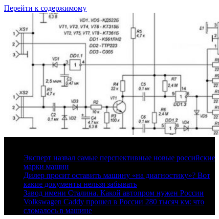
Перейти к содержимому
9 августа, 2026
Эксперт назвал самые перспективные новые российские
марки машин
Дилер просит оставить машину «на диагностику»? Вот
какие документы нельзя забывать
Завод имени Сталина. Какой автопром нужен России
Volkswagen Caddy прошел в России 280 тысяч км: что
сломалось в машине