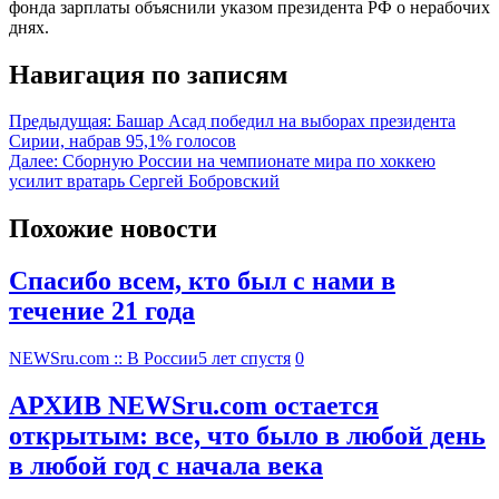
фонда зарплаты объяснили указом президента РФ о нерабочих
днях.
Навигация по записям
Предыдущая:
Башар Асад победил на выборах президента
Сирии, набрав 95,1% голосов
Далее:
Сборную России на чемпионате мира по хоккею
усилит вратарь Сергей Бобровский
Похожие новости
Спасибо всем, кто был с нами в
течение 21 года
NEWSru.com :: В России
5 лет спустя
0
АРХИВ NEWSru.com остается
открытым: все, что было в любой день
в любой год с начала века