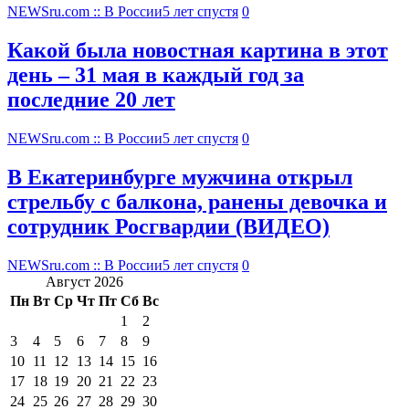
NEWSru.com :: В России
5 лет спустя
0
Какой была новостная картина в этот
день – 31 мая в каждый год за
последние 20 лет
NEWSru.com :: В России
5 лет спустя
0
В Екатеринбурге мужчина открыл
стрельбу с балкона, ранены девочка и
сотрудник Росгвардии (ВИДЕО)
NEWSru.com :: В России
5 лет спустя
0
Август 2026
Пн
Вт
Ср
Чт
Пт
Сб
Вс
1
2
3
4
5
6
7
8
9
10
11
12
13
14
15
16
17
18
19
20
21
22
23
24
25
26
27
28
29
30