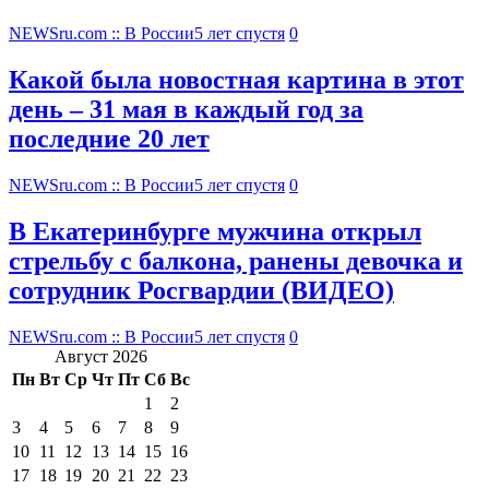
NEWSru.com :: В России
5 лет спустя
0
Какой была новостная картина в этот
день – 31 мая в каждый год за
последние 20 лет
NEWSru.com :: В России
5 лет спустя
0
В Екатеринбурге мужчина открыл
стрельбу с балкона, ранены девочка и
сотрудник Росгвардии (ВИДЕО)
NEWSru.com :: В России
5 лет спустя
0
Август 2026
Пн
Вт
Ср
Чт
Пт
Сб
Вс
1
2
3
4
5
6
7
8
9
10
11
12
13
14
15
16
17
18
19
20
21
22
23