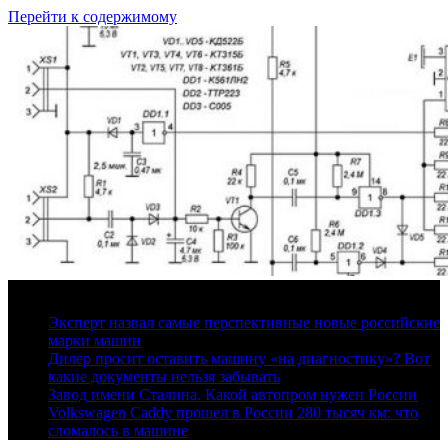
Перейти к содержимому
9 августа, 2026
Эксперт назвал самые перспективные новые российские
марки машин
Дилер просит оставить машину «на диагностику»? Вот
какие документы нельзя забывать
Завод имени Сталина. Какой автопром нужен России
Volkswagen Caddy прошел в России 280 тысяч км: что
сломалось в машине