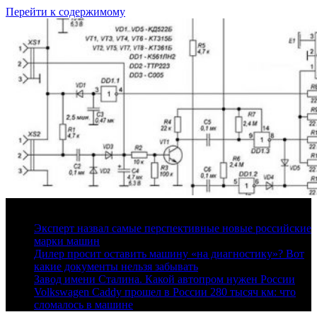
Перейти к содержимому
8 августа, 2026
Эксперт назвал самые перспективные новые российские
марки машин
Дилер просит оставить машину «на диагностику»? Вот
какие документы нельзя забывать
Завод имени Сталина. Какой автопром нужен России
Volkswagen Caddy прошел в России 280 тысяч км: что
сломалось в машине