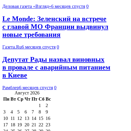
Деловая газета «Взгляд»
6 месяцев спустя
0
Le Monde: Зеленский на встрече
с главой МО Франции выдвинул
новые требования
Газета.Ru
6 месяцев спустя
0
Депутат Рады назвал виновных
в провале с аварийным питанием
в Киеве
Рамблер
6 месяцев спустя
0
Август 2026
Пн
Вт
Ср
Чт
Пт
Сб
Вс
1
2
3
4
5
6
7
8
9
10
11
12
13
14
15
16
17
18
19
20
21
22
23