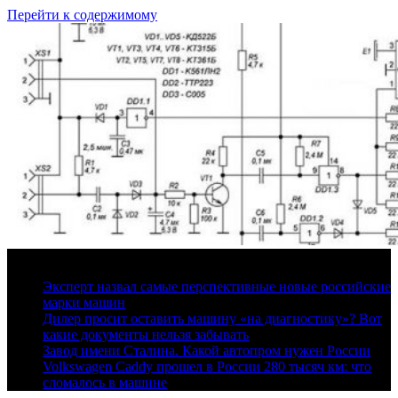
Перейти к содержимому
6 августа, 2026
Эксперт назвал самые перспективные новые российские
марки машин
Дилер просит оставить машину «на диагностику»? Вот
какие документы нельзя забывать
Завод имени Сталина. Какой автопром нужен России
Volkswagen Caddy прошел в России 280 тысяч км: что
сломалось в машине