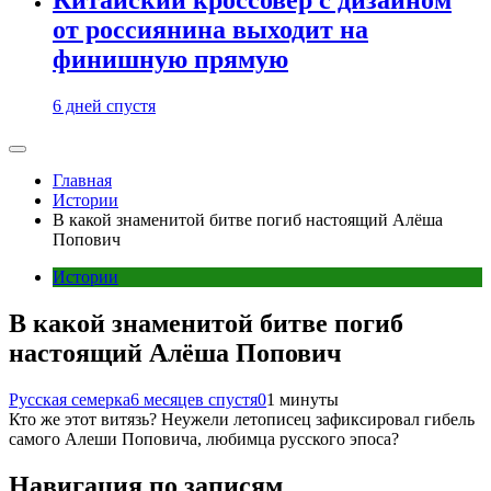
от россиянина выходит на
финишную прямую
6 дней спустя
Главная
Истории
В какой знаменитой битве погиб настоящий Алёша
Попович
Истории
В какой знаменитой битве погиб
настоящий Алёша Попович
Русская семерка
6 месяцев спустя
0
1 минуты
Кто же этот витязь? Неужели летописец зафиксировал гибель
самого Алеши Поповича, любимца русского эпоса?
Навигация по записям