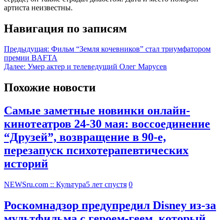
артиста неизвестны.
Навигация по записям
Предыдущая:
Фильм “Земля кочевников” стал триумфатором
премии BAFTA
Далее:
Умер актер и телеведущий Олег Марусев
Похожие новости
Самые заметные новинки онлайн-
кинотеатров 24-30 мая: воссоединение
“Друзей”, возвращение в 90-е,
перезапуск психотерапевтических
историй
NEWSru.com :: Культура
5 лет спустя
0
Роскомнадзор предупредил Disney из-за
мультфильма c героем-геем, который