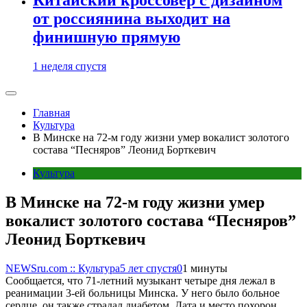
от россиянина выходит на
финишную прямую
1 неделя спустя
Главная
Культура
В Минске на 72-м году жизни умер вокалист золотого
состава “Песняров” Леонид Борткевич
Культура
В Минске на 72-м году жизни умер
вокалист золотого состава “Песняров”
Леонид Борткевич
NEWSru.com :: Культура
5 лет спустя
0
1 минуты
Сообщается, что 71-летний музыкант четыре дня лежал в
реанимации 3-ей больницы Минска. У него было больное
сердце, он также страдал диабетом. Дата и место похорон