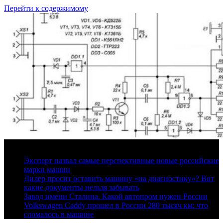
Перейти к содержимому
7 августа, 2026
Эксперт назвал самые перспективные новые российские
марки машин
Дилер просит оставить машину «на диагностику»? Вот
какие документы нельзя забывать
Завод имени Сталина. Какой автопром нужен России
Volkswagen Caddy прошел в России 280 тысяч км: что
сломалось в машине