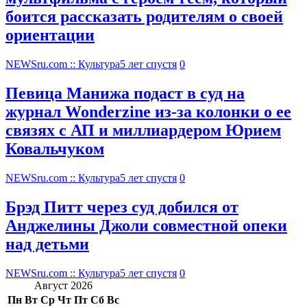
боится рассказать родителям о своей
ориентации
NEWSru.com :: Культура
5 лет спустя
0
Певица Манижа подаст в суд на
журнал Wonderzine из-за колонки о ее
связях с АП и миллиардером Юрием
Ковальчуком
NEWSru.com :: Культура
5 лет спустя
0
Брэд Питт через суд добился от
Анджелины Джоли совместной опеки
над детьми
NEWSru.com :: Культура
5 лет спустя
0
Август 2026
Пн
Вт
Ср
Чт
Пт
Сб
Вс