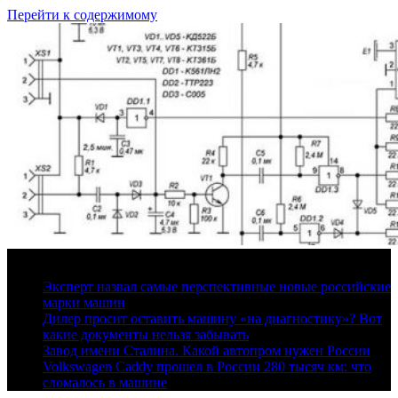
Перейти к содержимому
7 августа, 2026
Эксперт назвал самые перспективные новые российские
марки машин
Дилер просит оставить машину «на диагностику»? Вот
какие документы нельзя забывать
Завод имени Сталина. Какой автопром нужен России
Volkswagen Caddy прошел в России 280 тысяч км: что
сломалось в машине