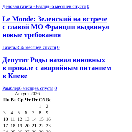
Деловая газета «Взгляд»
6 месяцев спустя
0
Le Monde: Зеленский на встрече
с главой МО Франции выдвинул
новые требования
Газета.Ru
6 месяцев спустя
0
Депутат Рады назвал виновных
в провале с аварийным питанием
в Киеве
Рамблер
6 месяцев спустя
0
Август 2026
Пн
Вт
Ср
Чт
Пт
Сб
Вс
1
2
3
4
5
6
7
8
9
10
11
12
13
14
15
16
17
18
19
20
21
22
23