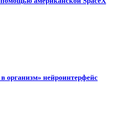
с помощью американской SpaceX
в организм» нейроинтерфейс