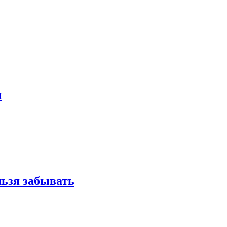
и
льзя забывать