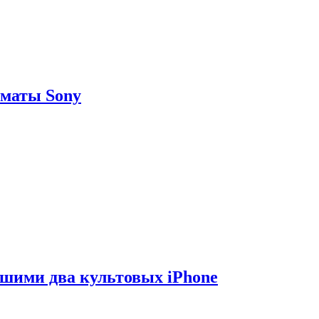
рматы Sony
вшими два культовых iPhone