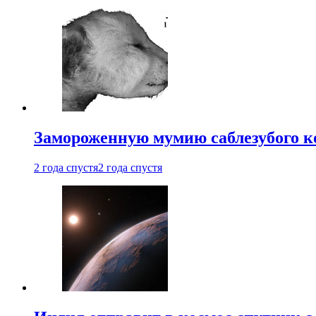
Замороженную мумию саблезубого к
2 года спустя
2 года спустя