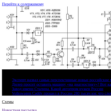
Перейти к содержимому
7 августа, 2026
Эксперт назвал самые перспективные новые российские
Дилер просит оставить машину «на диагностику»? Вот ка
Завод имени Сталина. Какой автопром нужен России
Volkswagen Caddy прошел в России 280 тысяч км: что сл
Схемы
Новостная рассылка