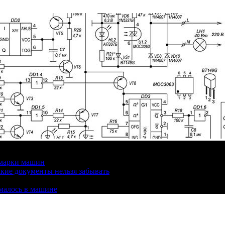
 марки машин
кие документы нельзя забывать
омалось в машине