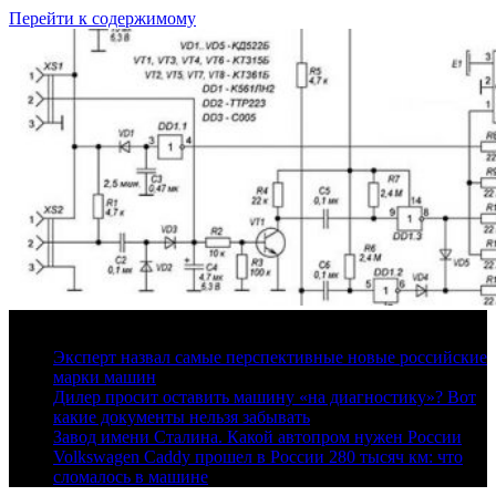
Перейти к содержимому
10 августа, 2026
Эксперт назвал самые перспективные новые российские
марки машин
Дилер просит оставить машину «на диагностику»? Вот
какие документы нельзя забывать
Завод имени Сталина. Какой автопром нужен России
Volkswagen Caddy прошел в России 280 тысяч км: что
сломалось в машине