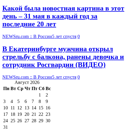
Какой была новостная картина в этот
день – 31 мая в каждый год за
последние 20 лет
NEWSru.com :: В России
5 лет спустя
0
В Екатеринбурге мужчина открыл
стрельбу с балкона, ранены девочка и
сотрудник Росгвардии (ВИДЕО)
NEWSru.com :: В России
5 лет спустя
0
Август 2026
Пн
Вт
Ср
Чт
Пт
Сб
Вс
1
2
3
4
5
6
7
8
9
10
11
12
13
14
15
16
17
18
19
20
21
22
23
24
25
26
27
28
29
30
31