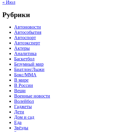
« Июл
Рубрики
Автоновости
Автособытия
Автоспорт
Автоэксперт
Актеры
Аналитика
Баскетбол
Безумный мир
Биатлон/Лыжи
Бокс/MMA
В мире
В России
Вещи
Военные новости
Волейбол
Гаджеты
Дети
Дом и сад
Еда
Звёзды