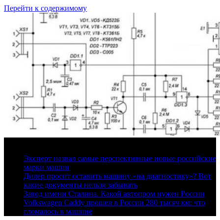
Перейти к содержимому
8 августа, 2026
Эксперт назвал самые перспективные новые российские
марки машин
Дилер просит оставить машину «на диагностику»? Вот
какие документы нельзя забывать
Завод имени Сталина. Какой автопром нужен России
Volkswagen Caddy прошел в России 280 тысяч км: что
сломалось в машине