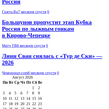
России
Газета.Ru
7 месяцев спустя
0
Большунов пропустит этап Кубка
России по лыжным гонкам
в Кирово‑Чепецке
Матч ТВ
8 месяцев спустя
0
Линн Сван снялась с «Тур де Ски» —
2026
Чемпионат.com
8 месяцев спустя
0
Август 2026
Пн
Вт
Ср
Чт
Пт
Сб
Вс
1
2
3
4
5
6
7
8
9
10
11
12
13
14
15
16
17
18
19
20
21
22
23