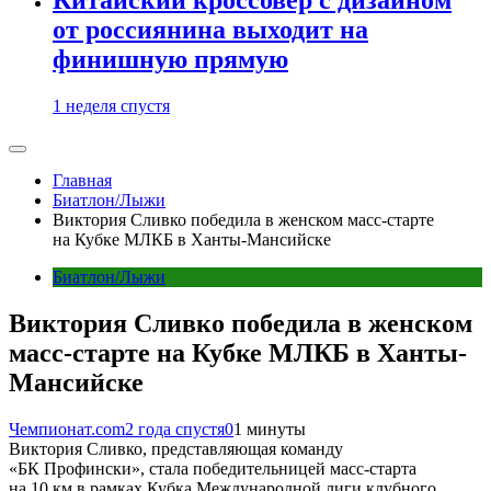
от россиянина выходит на
финишную прямую
1 неделя спустя
Главная
Биатлон/Лыжи
Виктория Сливко победила в женском масс-старте
на Кубке МЛКБ в Ханты-Мансийске
Биатлон/Лыжи
Виктория Сливко победила в женском
масс-старте на Кубке МЛКБ в Ханты-
Мансийске
Чемпионат.com
2 года спустя
0
1 минуты
Виктория Сливко, представляющая команду
«БК Профински», стала победительницей масс-старта
на 10 км в рамках Кубка Международной лиги клубного