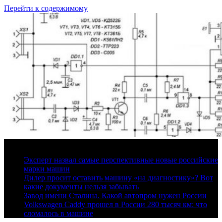
Перейти к содержимому
6 августа, 2026
Эксперт назвал самые перспективные новые российские
марки машин
Дилер просит оставить машину «на диагностику»? Вот
какие документы нельзя забывать
Завод имени Сталина. Какой автопром нужен России
Volkswagen Caddy прошел в России 280 тысяч км: что
сломалось в машине