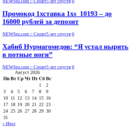
NEWSru.com :: Спорт
5 лет спустя
0
Промокод 1хставка 1xs_10193 – до
16000 рублей за депозит
NEWSru.com :: Спорт
5 лет спустя
0
Хабиб Нурмагомедов: “Я устал нырять
в потные ноги”
NEWSru.com :: Спорт
5 лет спустя
0
Август 2026
Пн
Вт
Ср
Чт
Пт
Сб
Вс
1
2
3
4
5
6
7
8
9
10
11
12
13
14
15
16
17
18
19
20
21
22
23
24
25
26
27
28
29
30
31
« Июл