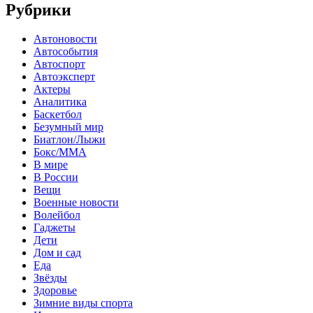
Рубрики
Автоновости
Автособытия
Автоспорт
Автоэксперт
Актеры
Аналитика
Баскетбол
Безумный мир
Биатлон/Лыжи
Бокс/MMA
В мире
В России
Вещи
Военные новости
Волейбол
Гаджеты
Дети
Дом и сад
Еда
Звёзды
Здоровье
Зимние виды спорта