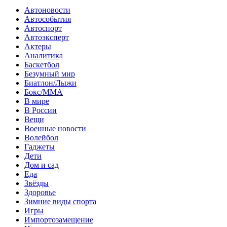
Автоновости
Автособытия
Автоспорт
Автоэксперт
Актеры
Аналитика
Баскетбол
Безумный мир
Биатлон/Лыжи
Бокс/MMA
В мире
В России
Вещи
Военные новости
Волейбол
Гаджеты
Дети
Дом и сад
Еда
Звёзды
Здоровье
Зимние виды спорта
Игры
Импортозамещение