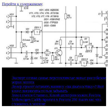
Перейти к содержимому
7 августа, 2026
Эксперт назвал самые перспективные новые российские
марки машин
Дилер просит оставить машину «на диагностику»? Вот
какие документы нельзя забывать
Завод имени Сталина. Какой автопром нужен России
Volkswagen Caddy прошел в России 280 тысяч км: что
сломалось в машине