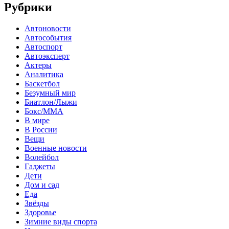
Рубрики
Автоновости
Автособытия
Автоспорт
Автоэксперт
Актеры
Аналитика
Баскетбол
Безумный мир
Биатлон/Лыжи
Бокс/MMA
В мире
В России
Вещи
Военные новости
Волейбол
Гаджеты
Дети
Дом и сад
Еда
Звёзды
Здоровье
Зимние виды спорта