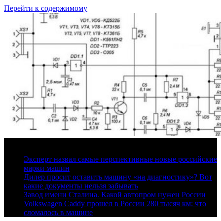
Перейти к содержимому
7 августа, 2026
Эксперт назвал самые перспективные новые российские
марки машин
Дилер просит оставить машину «на диагностику»? Вот
какие документы нельзя забывать
Завод имени Сталина. Какой автопром нужен России
Volkswagen Caddy прошел в России 280 тысяч км: что
сломалось в машине