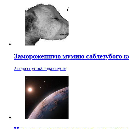
Замороженную мумию саблезубого к
2 года спустя
2 года спустя