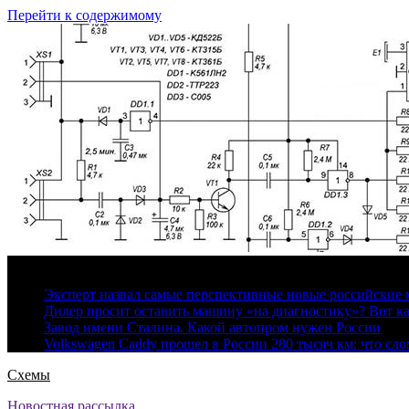
Перейти к содержимому
7 августа, 2026
Эксперт назвал самые перспективные новые российские
Дилер просит оставить машину «на диагностику»? Вот ка
Завод имени Сталина. Какой автопром нужен России
Volkswagen Caddy прошел в России 280 тысяч км: что сл
Схемы
Новостная рассылка