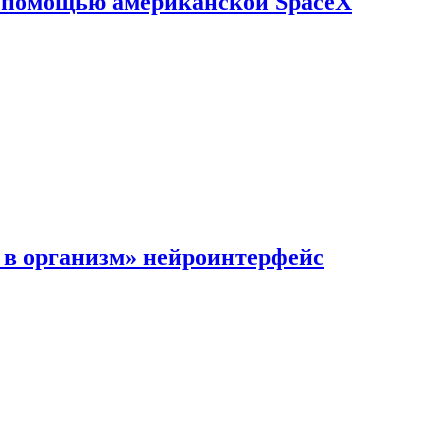
с помощью американской SpaceX
в организм» нейроинтерфейс