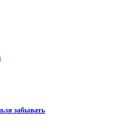
и
льзя забывать