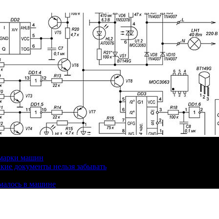
 марки машин
кие документы нельзя забывать
омалось в машине