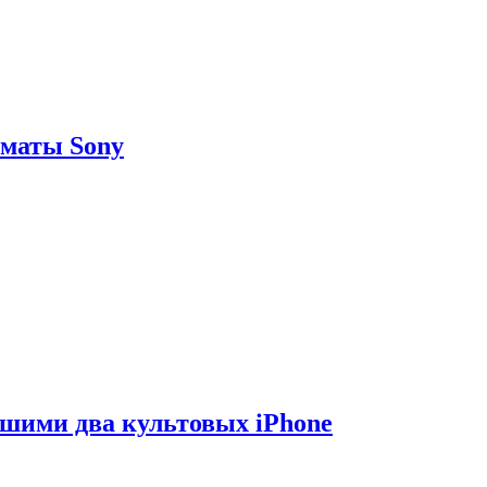
рматы Sony
вшими два культовых iPhone