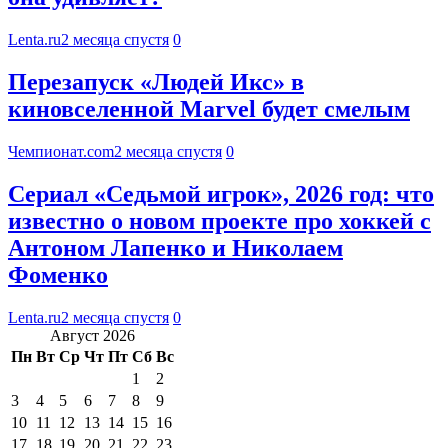
Lenta.ru
2 месяца спустя
0
Перезапуск «Людей Икс» в
киновселенной Marvel будет смелым
Чемпионат.com
2 месяца спустя
0
Сериал «Седьмой игрок», 2026 год: что
известно о новом проекте про хоккей с
Антоном Лапенко и Николаем
Фоменко
Lenta.ru
2 месяца спустя
0
Август 2026
Пн
Вт
Ср
Чт
Пт
Сб
Вс
1
2
3
4
5
6
7
8
9
10
11
12
13
14
15
16
17
18
19
20
21
22
23