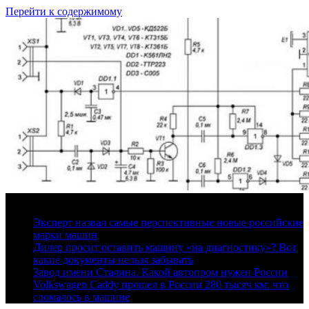
Перейти к содержимому
9 августа, 2026
Эксперт назвал самые перспективные новые российские
марки машин
Дилер просит оставить машину «на диагностику»? Вот
какие документы нельзя забывать
Завод имени Сталина. Какой автопром нужен России
Volkswagen Caddy прошел в России 280 тысяч км: что
сломалось в машине