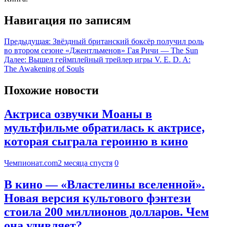
Навигация по записям
Предыдущая:
Звёздный британский боксёр получил роль
во втором сезоне «Джентльменов» Гая Ричи — The Sun
Далее:
Вышел геймплейный трейлер игры V. E. D. A:
The Awakening of Souls
Похожие новости
Актриса озвучки Моаны в
мультфильме обратилась к актрисе,
которая сыграла героиню в кино
Чемпионат.com
2 месяца спустя
0
В кино — «Властелины вселенной».
Новая версия культового фэнтези
стоила 200 миллионов долларов. Чем
она удивляет?