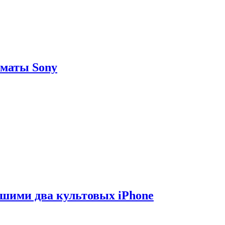
рматы Sony
вшими два культовых iPhone