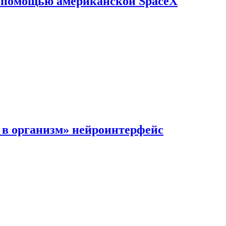
с помощью американской SpaceX
в организм» нейроинтерфейс