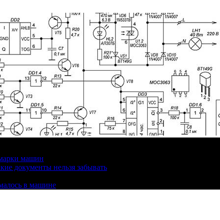
 марки машин
кие документы нельзя забывать
омалось в машине