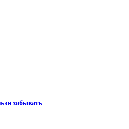
и
льзя забывать