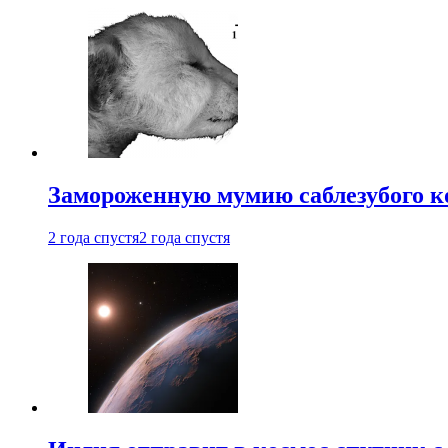
Замороженную мумию саблезубого к
2 года спустя
2 года спустя