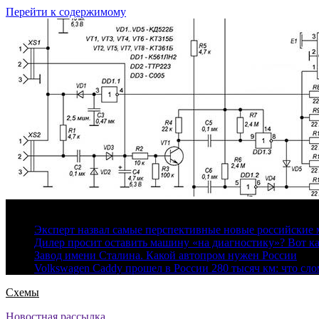
Перейти к содержимому
7 августа, 2026
Эксперт назвал самые перспективные новые российские
Дилер просит оставить машину «на диагностику»? Вот ка
Завод имени Сталина. Какой автопром нужен России
Volkswagen Caddy прошел в России 280 тысяч км: что сл
Схемы
Новостная рассылка