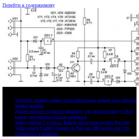
Перейти к содержимому
7 августа, 2026
Эксперт назвал самые перспективные новые российские
марки машин
Дилер просит оставить машину «на диагностику»? Вот
какие документы нельзя забывать
Завод имени Сталина. Какой автопром нужен России
Volkswagen Caddy прошел в России 280 тысяч км: что
сломалось в машине