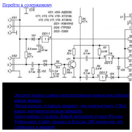
Перейти к содержимому
7 августа, 2026
Эксперт назвал самые перспективные новые российские
марки машин
Дилер просит оставить машину «на диагностику»? Вот
какие документы нельзя забывать
Завод имени Сталина. Какой автопром нужен России
Volkswagen Caddy прошел в России 280 тысяч км: что
сломалось в машине