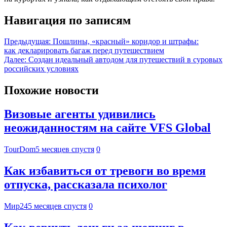
Навигация по записям
Предыдущая:
Пошлины, «красный» коридор и штрафы:
как декларировать багаж перед путешествием
Далее:
Создан идеальный автодом для путешествий в суровых
российских условиях
Похожие новости
Визовые агенты удивились
неожиданностям на сайте VFS Global
TourDom
5 месяцев спустя
0
Как избавиться от тревоги во время
отпуска, рассказала психолог
Мир24
5 месяцев спустя
0