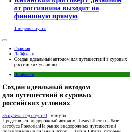
от россиянина выходит на
финишную прямую
1 неделя спустя
Главная
Лайфхаки
Создан идеальный автодом для путешествий в суровых
российских условиях
Лайфхаки
Создан идеальный автодом
для путешествий в суровых
российских условиях
За рулем
1 год спустя
0
1 минуты
Представлен внедорожный автодом Torsus Liberra на базе
автобуса PraetorianНа рынке внедорожных путешествий
появился новый сильный игрок — Torsus Liberra, который