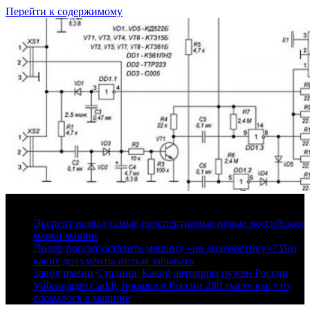
Перейти к содержимому
10 августа, 2026
Эксперт назвал самые перспективные новые российские
марки машин
Дилер просит оставить машину «на диагностику»? Вот
какие документы нельзя забывать
Завод имени Сталина. Какой автопром нужен России
Volkswagen Caddy прошел в России 280 тысяч км: что
сломалось в машине