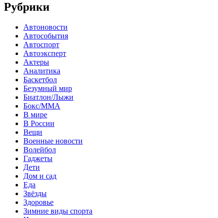
Рубрики
Автоновости
Автособытия
Автоспорт
Автоэксперт
Актеры
Аналитика
Баскетбол
Безумный мир
Биатлон/Лыжи
Бокс/MMA
В мире
В России
Вещи
Военные новости
Волейбол
Гаджеты
Дети
Дом и сад
Еда
Звёзды
Здоровье
Зимние виды спорта