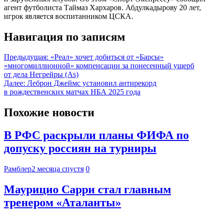
агент футболиста Таймаз Хархаров. Абдулкадырову 20 лет,
игрок является воспитанником ЦСКА.
Навигация по записям
Предыдущая:
«Реал» хочет добиться от «Барсы»
«многомиллионной» компенсации за понесенный ущерб
от дела Негрейры (As)
Далее:
Леброн Джеймс установил антирекорд
в рождественских матчах НБА 2025 года
Похожие новости
В РФС раскрыли планы ФИФА по
допуску россиян на турниры
Рамблер
2 месяца спустя
0
Маурицио Сарри стал главным
тренером «Аталанты»