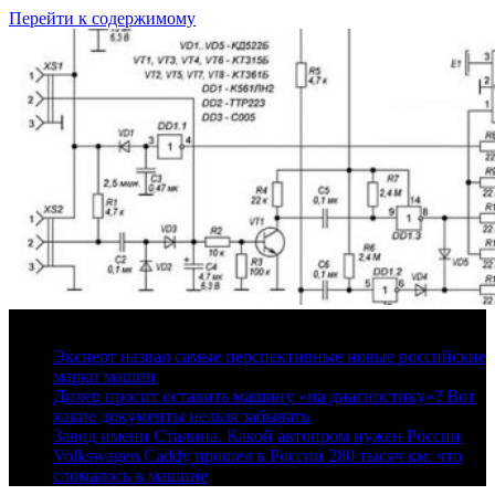
Перейти к содержимому
8 августа, 2026
Эксперт назвал самые перспективные новые российские
марки машин
Дилер просит оставить машину «на диагностику»? Вот
какие документы нельзя забывать
Завод имени Сталина. Какой автопром нужен России
Volkswagen Caddy прошел в России 280 тысяч км: что
сломалось в машине