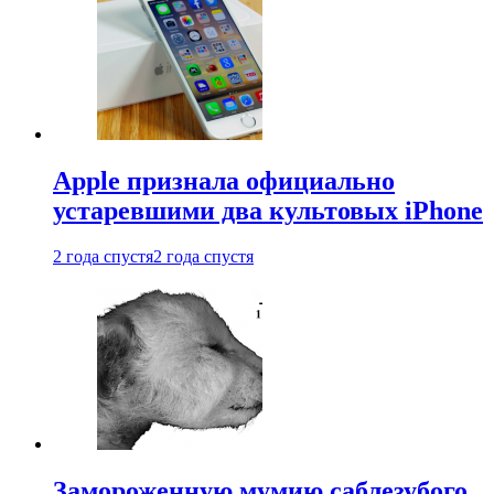
Apple признала официально
устаревшими два культовых iPhone
2 года спустя
2 года спустя
Замороженную мумию саблезубого