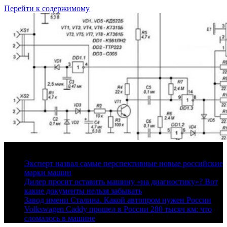
Перейти к содержимому
6 августа, 2026
Эксперт назвал самые перспективные новые российские
марки машин
Дилер просит оставить машину «на диагностику»? Вот
какие документы нельзя забывать
Завод имени Сталина. Какой автопром нужен России
Volkswagen Caddy прошел в России 280 тысяч км: что
сломалось в машине