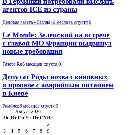
В Германии потребовали выслать
агентов ICE из страны
Деловая газета «Взгляд»
6 месяцев спустя
0
Le Monde: Зеленский на встрече
с главой МО Франции выдвинул
новые требования
Газета.Ru
6 месяцев спустя
0
Депутат Рады назвал виновных
в провале с аварийным питанием
в Киеве
Рамблер
6 месяцев спустя
0
Август 2026
Пн
Вт
Ср
Чт
Пт
Сб
Вс
1
2
3
4
5
6
7
8
9