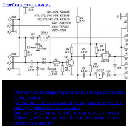
Перейти к содержимому
7 августа, 2026
Эксперт назвал самые перспективные новые российские
марки машин
Дилер просит оставить машину «на диагностику»? Вот
какие документы нельзя забывать
Завод имени Сталина. Какой автопром нужен России
Volkswagen Caddy прошел в России 280 тысяч км: что
сломалось в машине