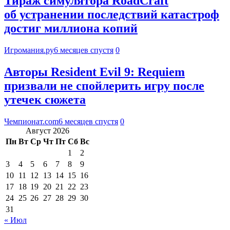
Тираж симулятора RoadCraft
об устранении последствий катастроф
достиг миллиона копий
Игромания.ру
6 месяцев спустя
0
Авторы Resident Evil 9: Requiem
призвали не спойлерить игру после
утечек сюжета
Чемпионат.com
6 месяцев спустя
0
Август 2026
Пн
Вт
Ср
Чт
Пт
Сб
Вс
1
2
3
4
5
6
7
8
9
10
11
12
13
14
15
16
17
18
19
20
21
22
23
24
25
26
27
28
29
30
31
« Июл