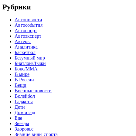
Рубрики
Автоновости
Автособытия
Автоспорт
Автоэксперт
Актеры
Аналитика
Баскетбол
Безумный мир
Биатлон/Лыжи
Бокс/MMA
В мире
В России
Вещи
Военные новости
Волейбол
Гаджеты
Дети
Дом и сад
Еда
Звёзды
Здоровье
Зимние виды спорта