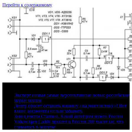
Перейти к содержимому
8 августа, 2026
Эксперт назвал самые перспективные новые российские
марки машин
Дилер просит оставить машину «на диагностику»? Вот
какие документы нельзя забывать
Завод имени Сталина. Какой автопром нужен России
Volkswagen Caddy прошел в России 280 тысяч км: что
сломалось в машине