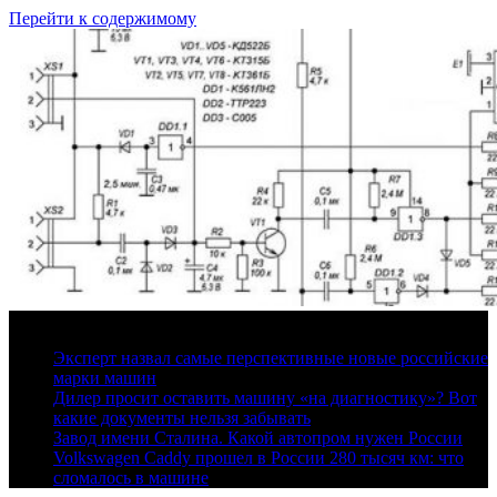
Перейти к содержимому
9 августа, 2026
Эксперт назвал самые перспективные новые российские
марки машин
Дилер просит оставить машину «на диагностику»? Вот
какие документы нельзя забывать
Завод имени Сталина. Какой автопром нужен России
Volkswagen Caddy прошел в России 280 тысяч км: что
сломалось в машине