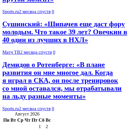
Sports.ru
2 месяца спустя
0
Сушинский: «Шипачев еще даст фору
молодым. Что такое 39 лет? Овечкин в
40 один из лучших в НХЛ»
Матч ТВ
2 месяца спустя
0
Демидов о Ротенберге: «В плане
развития он мне многое дал. Когда
я играл в СКА, он после тренировок
со мной оставался, мы отрабатывали
на льду разные моменты»
Sports.ru
2 месяца спустя
0
Август 2026
Пн
Вт
Ср
Чт
Пт
Сб
Вс
1
2