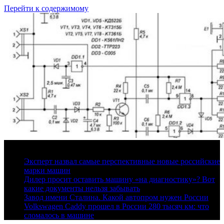
Перейти к содержимому
6 августа, 2026
Эксперт назвал самые перспективные новые российские
марки машин
Дилер просит оставить машину «на диагностику»? Вот
какие документы нельзя забывать
Завод имени Сталина. Какой автопром нужен России
Volkswagen Caddy прошел в России 280 тысяч км: что
сломалось в машине