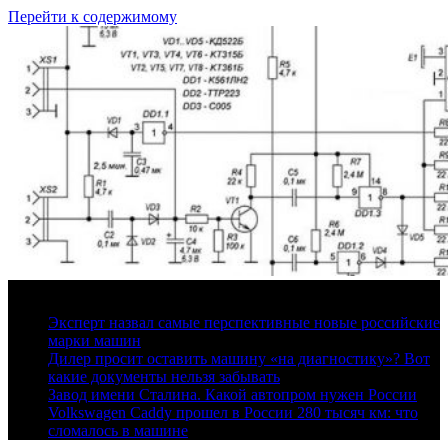
Перейти к содержимому
7 августа, 2026
Эксперт назвал самые перспективные новые российские
марки машин
Дилер просит оставить машину «на диагностику»? Вот
какие документы нельзя забывать
Завод имени Сталина. Какой автопром нужен России
Volkswagen Caddy прошел в России 280 тысяч км: что
сломалось в машине