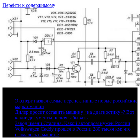
Перейти к содержимому
9 августа, 2026
Эксперт назвал самые перспективные новые российские
марки машин
Дилер просит оставить машину «на диагностику»? Вот
какие документы нельзя забывать
Завод имени Сталина. Какой автопром нужен России
Volkswagen Caddy прошел в России 280 тысяч км: что
сломалось в машине