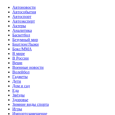
Автоновости
Автособытия
Автоспорт
Автоэксперт
Актеры
Аналитика
Баскетбол
Безумный мир
Биатлон/Лыжи
Бокс/MMA
В мире
В России
Вещи
Военные новости
Волейбол
Гаджеты
Дети
Дом и сад
Еда
Звёзды
Здоровье
Зимние виды спорта
Игры
Импортозамещение