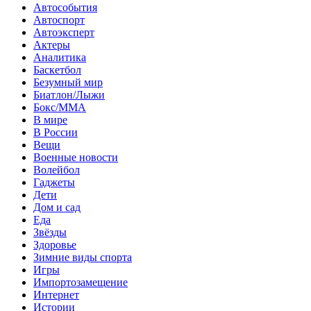
Автособытия
Автоспорт
Автоэксперт
Актеры
Аналитика
Баскетбол
Безумный мир
Биатлон/Лыжи
Бокс/MMA
В мире
В России
Вещи
Военные новости
Волейбол
Гаджеты
Дети
Дом и сад
Еда
Звёзды
Здоровье
Зимние виды спорта
Игры
Импортозамещение
Интернет
Истории