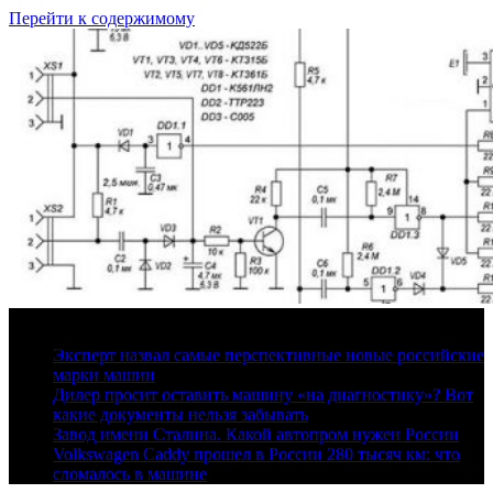
Перейти к содержимому
9 августа, 2026
Эксперт назвал самые перспективные новые российские
марки машин
Дилер просит оставить машину «на диагностику»? Вот
какие документы нельзя забывать
Завод имени Сталина. Какой автопром нужен России
Volkswagen Caddy прошел в России 280 тысяч км: что
сломалось в машине