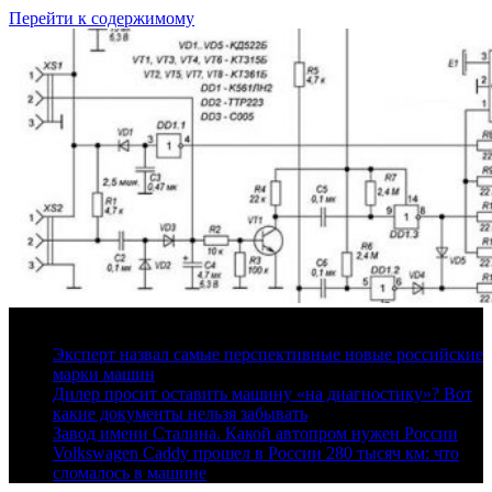
Перейти к содержимому
7 августа, 2026
Эксперт назвал самые перспективные новые российские
марки машин
Дилер просит оставить машину «на диагностику»? Вот
какие документы нельзя забывать
Завод имени Сталина. Какой автопром нужен России
Volkswagen Caddy прошел в России 280 тысяч км: что
сломалось в машине