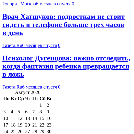
Говорит Москва
6 месяцев спустя
0
Врач Хатшуков: подросткам не стоит
сидеть в телефоне больше трех часов
в день
Газета.Ru
6 месяцев спустя
0
Психолог Дугенцова: важно отследить,
когда фантазия ребенка превращается
в ложь
Газета.Ru
6 месяцев спустя
0
Август 2026
Пн
Вт
Ср
Чт
Пт
Сб
Вс
1
2
3
4
5
6
7
8
9
10
11
12
13
14
15
16
17
18
19
20
21
22
23
24
25
26
27
28
29
30