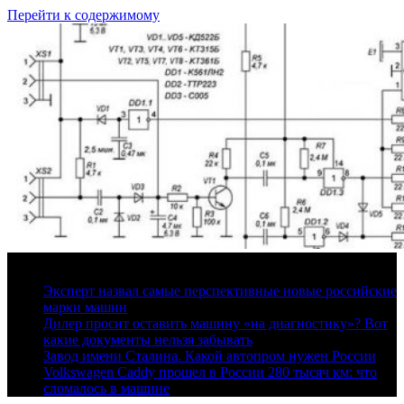
Перейти к содержимому
8 августа, 2026
Эксперт назвал самые перспективные новые российские
марки машин
Дилер просит оставить машину «на диагностику»? Вот
какие документы нельзя забывать
Завод имени Сталина. Какой автопром нужен России
Volkswagen Caddy прошел в России 280 тысяч км: что
сломалось в машине