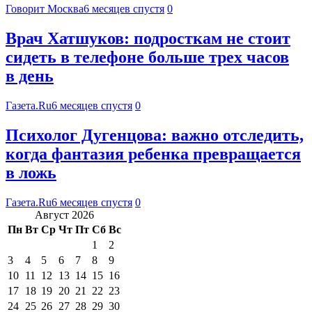
Говорит Москва
6 месяцев спустя
0
Врач Хатшуков: подросткам не стоит
сидеть в телефоне больше трех часов
в день
Газета.Ru
6 месяцев спустя
0
Психолог Дугенцова: важно отследить,
когда фантазия ребенка превращается
в ложь
Газета.Ru
6 месяцев спустя
0
Август 2026
Пн
Вт
Ср
Чт
Пт
Сб
Вс
1
2
3
4
5
6
7
8
9
10
11
12
13
14
15
16
17
18
19
20
21
22
23
24
25
26
27
28
29
30