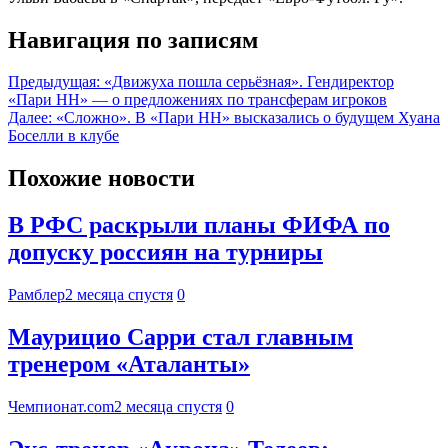
Навигация по записям
Предыдущая:
«Движуха пошла серьёзная». Гендиректор
«Пари НН» — о предложениях по трансферам игроков
Далее:
«Сложно». В «Пари НН» высказались о будущем Хуана
Боселли в клубе
Похожие новости
В РФС раскрыли планы ФИФА по
допуску россиян на турниры
Рамблер
2 месяца спустя
0
Маурицио Сарри стал главным
тренером «Аталанты»
Чемпионат.com
2 месяца спустя
0