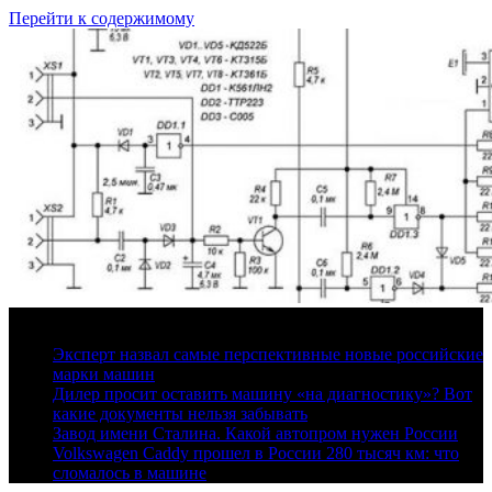
Перейти к содержимому
9 августа, 2026
Эксперт назвал самые перспективные новые российские
марки машин
Дилер просит оставить машину «на диагностику»? Вот
какие документы нельзя забывать
Завод имени Сталина. Какой автопром нужен России
Volkswagen Caddy прошел в России 280 тысяч км: что
сломалось в машине