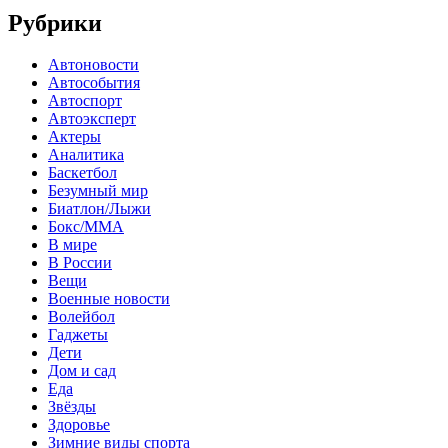
Рубрики
Автоновости
Автособытия
Автоспорт
Автоэксперт
Актеры
Аналитика
Баскетбол
Безумный мир
Биатлон/Лыжи
Бокс/MMA
В мире
В России
Вещи
Военные новости
Волейбол
Гаджеты
Дети
Дом и сад
Еда
Звёзды
Здоровье
Зимние виды спорта