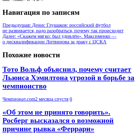
Навигация по записям
Предыдущая:
Денис Глушаков: российский футбол
не развивается, надо разобраться, почему так происходит
Далее:
«Скажем мягко: был удивлён». Максименко —
о дисквалификации Литвинова за драку с ЦСКА
Похожие новости
Тото Вольф объяснил, почему считает
Льюиса Хэмилтона угрозой в борьбе за
чемпионство
Чемпионат.com
2 месяца спустя
0
«Об этом не принято говорить».
Росберг высказался о возможной
причине рывка «Феррари»