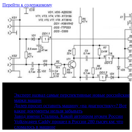
Перейти к содержимому
6 августа, 2026
Эксперт назвал самые перспективные новые российские
марки машин
Дилер просит оставить машину «на диагностику»? Вот
какие документы нельзя забывать
Завод имени Сталина. Какой автопром нужен России
Volkswagen Caddy прошел в России 280 тысяч км: что
сломалось в машине