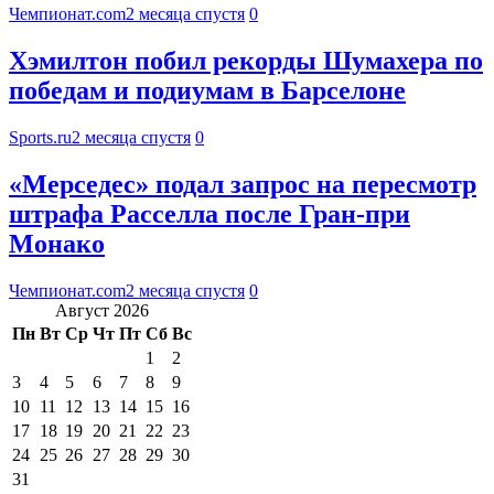
Чемпионат.com
2 месяца спустя
0
Хэмилтон побил рекорды Шумахера по
победам и подиумам в Барселоне
Sports.ru
2 месяца спустя
0
«Мерседес» подал запрос на пересмотр
штрафа Расселла после Гран-при
Монако
Чемпионат.com
2 месяца спустя
0
Август 2026
Пн
Вт
Ср
Чт
Пт
Сб
Вс
1
2
3
4
5
6
7
8
9
10
11
12
13
14
15
16
17
18
19
20
21
22
23
24
25
26
27
28
29
30
31