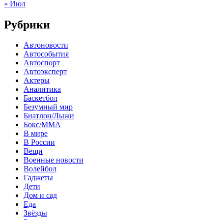
« Июл
Рубрики
Автоновости
Автособытия
Автоспорт
Автоэксперт
Актеры
Аналитика
Баскетбол
Безумный мир
Биатлон/Лыжи
Бокс/MMA
В мире
В России
Вещи
Военные новости
Волейбол
Гаджеты
Дети
Дом и сад
Еда
Звёзды