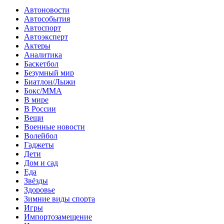
Автоновости
Автособытия
Автоспорт
Автоэксперт
Актеры
Аналитика
Баскетбол
Безумный мир
Биатлон/Лыжи
Бокс/MMA
В мире
В России
Вещи
Военные новости
Волейбол
Гаджеты
Дети
Дом и сад
Еда
Звёзды
Здоровье
Зимние виды спорта
Игры
Импортозамещение