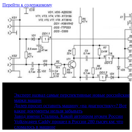
Перейти к содержимому
6 августа, 2026
Эксперт назвал самые перспективные новые российские
марки машин
Дилер просит оставить машину «на диагностику»? Вот
какие документы нельзя забывать
Завод имени Сталина. Какой автопром нужен России
Volkswagen Caddy прошел в России 280 тысяч км: что
сломалось в машине