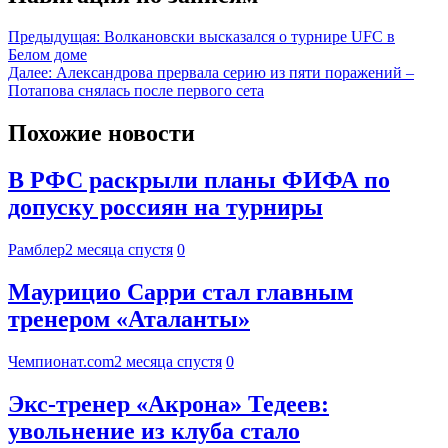
Предыдущая:
Волкановски высказался о турнире UFC в
Белом доме
Далее:
Александрова прервала серию из пяти поражений –
Потапова снялась после первого сета
Похожие новости
В РФС раскрыли планы ФИФА по
допуску россиян на турниры
Рамблер
2 месяца спустя
0
Маурицио Сарри стал главным
тренером «Аталанты»
Чемпионат.com
2 месяца спустя
0
Экс-тренер «Акрона» Тедеев:
увольнение из клуба стало