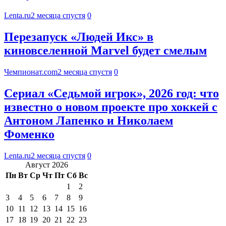
Lenta.ru
2 месяца спустя
0
Перезапуск «Людей Икс» в
киновселенной Marvel будет смелым
Чемпионат.com
2 месяца спустя
0
Сериал «Седьмой игрок», 2026 год: что
известно о новом проекте про хоккей с
Антоном Лапенко и Николаем
Фоменко
Lenta.ru
2 месяца спустя
0
Август 2026
Пн
Вт
Ср
Чт
Пт
Сб
Вс
1
2
3
4
5
6
7
8
9
10
11
12
13
14
15
16
17
18
19
20
21
22
23