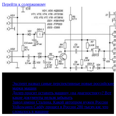
Перейти к содержимому
8 августа, 2026
Эксперт назвал самые перспективные новые российские
марки машин
Дилер просит оставить машину «на диагностику»? Вот
какие документы нельзя забывать
Завод имени Сталина. Какой автопром нужен России
Volkswagen Caddy прошел в России 280 тысяч км: что
сломалось в машине