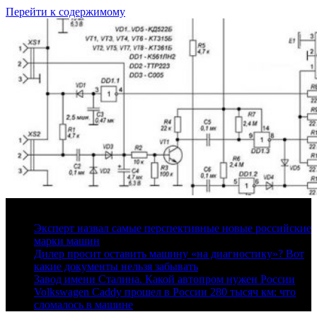
Перейти к содержимому
10 августа, 2026
Эксперт назвал самые перспективные новые российские
марки машин
Дилер просит оставить машину «на диагностику»? Вот
какие документы нельзя забывать
Завод имени Сталина. Какой автопром нужен России
Volkswagen Caddy прошел в России 280 тысяч км: что
сломалось в машине