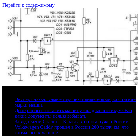
Перейти к содержимому
6 августа, 2026
Эксперт назвал самые перспективные новые российские
марки машин
Дилер просит оставить машину «на диагностику»? Вот
какие документы нельзя забывать
Завод имени Сталина. Какой автопром нужен России
Volkswagen Caddy прошел в России 280 тысяч км: что
сломалось в машине