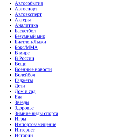
Автособытия
Автоспорт
Автоэксперт
Актеры
Аналитика
Баскетбол
Безумный мир
Биатлон/Лыжи
Бокс/MMA
В мире
В России
Вещи
Военные новости
Волейбол
Гаджеты
Дети
Дом и сад
Еда
Звёзды
Здоровье
Зимние виды спорта
Игры
Импортозамещение
Интернет
Истории