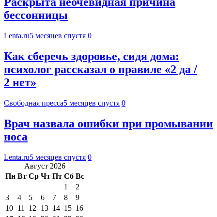
Раскрыта неочевидная причина
бессонницы
Lenta.ru
5 месяцев спустя
0
Как сберечь здоровье, сидя дома:
психолог рассказал о правиле «2 да /
2 нет»
Свободная пресса
5 месяцев спустя
0
Врач назвала ошибки при промывании
носа
Lenta.ru
5 месяцев спустя
0
Август 2026
Пн
Вт
Ср
Чт
Пт
Сб
Вс
1
2
3
4
5
6
7
8
9
10
11
12
13
14
15
16