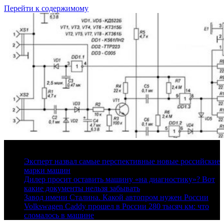
Перейти к содержимому
9 августа, 2026
Эксперт назвал самые перспективные новые российские
марки машин
Дилер просит оставить машину «на диагностику»? Вот
какие документы нельзя забывать
Завод имени Сталина. Какой автопром нужен России
Volkswagen Caddy прошел в России 280 тысяч км: что
сломалось в машине