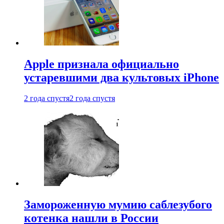
Apple признала официально
устаревшими два культовых iPhone
2 года спустя
2 года спустя
Замороженную мумию саблезубого
котенка нашли в России