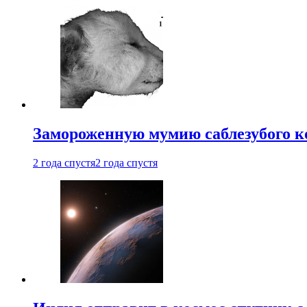
Замороженную мумию саблезубого к
2 года спустя
2 года спустя