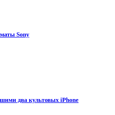
рматы Sony
вшими два культовых iPhone