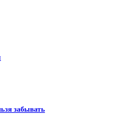
и
льзя забывать