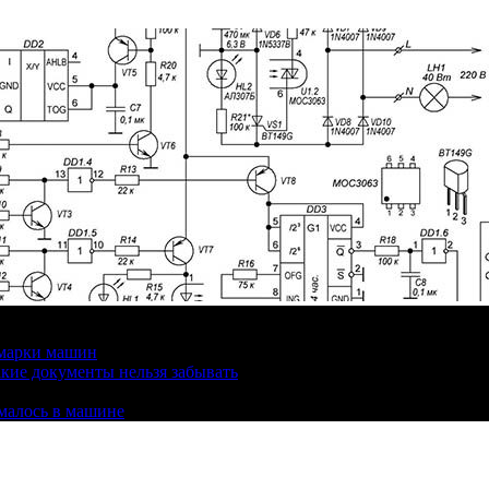
 марки машин
кие документы нельзя забывать
омалось в машине