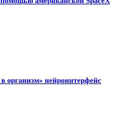
с помощью американской SpaceX
в организм» нейроинтерфейс