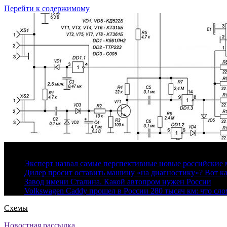
Перейти к содержимому
6 августа, 2026
Эксперт назвал самые перспективные новые российские
Дилер просит оставить машину «на диагностику»? Вот ка
Завод имени Сталина. Какой автопром нужен России
Volkswagen Caddy прошел в России 280 тысяч км: что сл
Схемы
Новостная рассылка